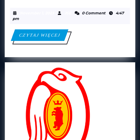
FORTUNA
November
JSE
November 1, 2023
JSE
0 Comment
4:47
1,
pm
2023
CZYTAJ
CZYTAJ WIĘCEJ
WIĘCEJ