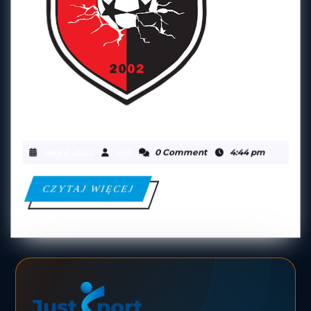
FK
FK GRANITAS
GRANITAS
July
JSE
July 8, 2022
JSE
0 Comment
4:44 pm
8,
2022
CZYTAJ
CZYTAJ WIĘCEJ
WIĘCEJ