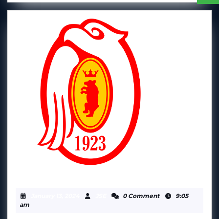
ORLĘTA
ORLĘTA ŁUKÓW II
ŁUKÓW
January
JSE
January 13, 2024
JSE
0 Comment
9:05
II
13,
am
2024