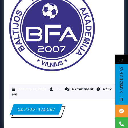
→
NAPISZ DO NAS
BFA
BFA WILNO
WILNO
January
JSE
January 13, 2024
JSE
0 Comment
10:37
13,
am
2024
CZYTAJ
CZYTAJ WIĘCEJ
WIĘCEJ