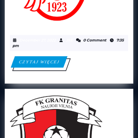
ORLĘTA
ORLĘTA ŁUKÓW
ŁUKÓW
December
JSE
December 27, 2022
JSE
0 Comment
7:35
27,
pm
2022
CZYTAJ
CZYTAJ WIĘCEJ
WIĘCEJ