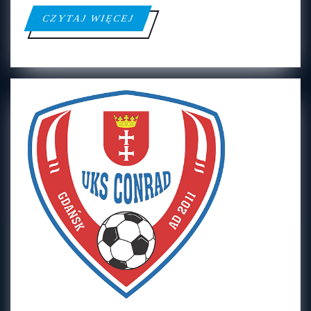
CZYTAJ
CZYTAJ WIĘCEJ
WIĘCEJ
UKS
UKS CONRAD GDAŃSK