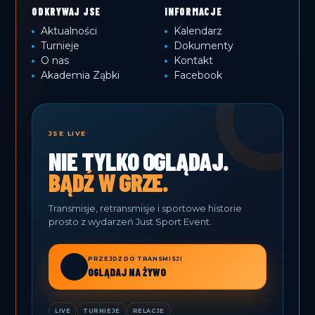
ODKRYWAJ JSE
INFORMACJE
Aktualności
Kalendarz
Turnieje
Dokumenty
O nas
Kontakt
Akademia Ząbki
Facebook
JSE LIVE
NIE TYLKO OGLĄDAJ.
BĄDŹ W GRZE.
Transmisje, retransmisje i sportowe historie
prosto z wydarzeń Just Sport Event.
PRZEJDŹ DO TRANSMISJI
▶
OGLĄDAJ NA ŻYWO
LIVE
TURNIEJE
RELACJE