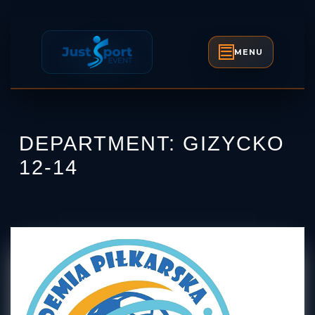
Skip
to
content
MENU
Open
Skip
Button
to
content
DEPARTMENT:
GIZYCKO
12-14