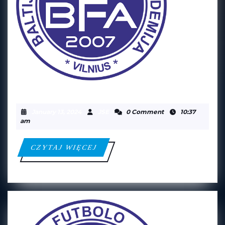
BFA
BFA WILNO II
WILNO
January
JSE
January 13, 2024
JSE
0 Comment
10:37
II
13,
am
2024
CZYTAJ
CZYTAJ WIĘCEJ
WIĘCEJ