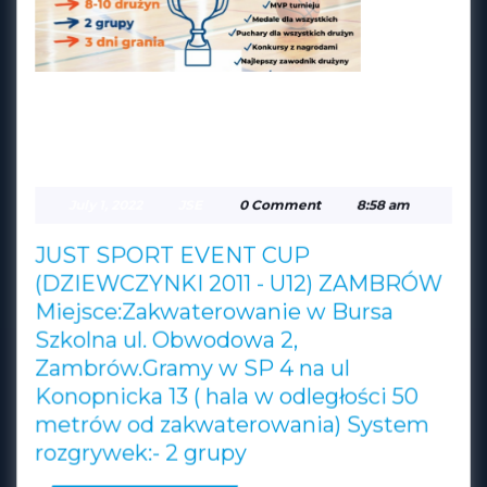
JUST SPORT EVENT CUP
(DZIEWCZYNKI 2011 – U12)
JUST
ZAMBRÓW
SPORT
July
JSE
July 1, 2022
JSE
0 Comment
8:58 am
EVENT
1,
2022
CUP
JUST SPORT EVENT CUP
(DZIEWCZYNKI
(DZIEWCZYNKI 2011 - U12) ZAMBRÓW
Miejsce:Zakwaterowanie w Bursa
2011
Szkolna ul. Obwodowa 2,
–
Zambrów.Gramy w SP 4 na ul
U12)
Konopnicka 13 ( hala w odległości 50
ZAMBRÓW
metrów od zakwaterowania) System
rozgrywek:- 2 grupy