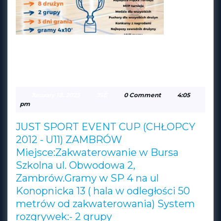
JUST SPORT EVENT CUP
(CHŁOPCY 2012 – U11)
JUST
ZAMBRÓW
SPORT
January
JSE
January 18, 2023
JSE
0 Comment
4:05
EVENT
18,
pm
2023
CUP
JUST SPORT EVENT CUP (CHŁOPCY
(CHŁOPCY
2012 - U11) ZAMBRÓW
2012
Miejsce:Zakwaterowanie w Bursa
–
Szkolna ul. Obwodowa 2,
U11)
Zambrów.Gramy w SP 4 na ul
ZAMBRÓW
Konopnicka 13 ( hala w odległości 50
metrów od zakwaterowania) System
rozgrywek:- 2 grupy