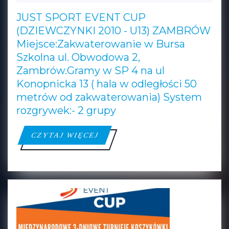
2023
CUP
JUST SPORT EVENT CUP
(DZIEWCZYNKI
(DZIEWCZYNKI 2010 - U13) ZAMBRÓW
2010
Miejsce:Zakwaterowanie w Bursa
–
Szkolna ul. Obwodowa 2,
U13)
Zambrów.Gramy w SP 4 na ul
ZAMBRÓW
Konopnicka 13 ( hala w odległości 50
metrów od zakwaterowania) System
rozgrywek:- 2 grupy
CZYTAJ
CZYTAJ WIĘCEJ
WIĘCEJ