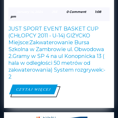
SPORT
January
JSE
January 14, 2024
JSE
0 Comment
1:08
EVENT
14,
pm
2024
BASKET
JUST SPORT EVENT BASKET CUP
CUP
(CHŁOPCY 2011 - U-14) GIŻYCKO
(CHŁOP
Miejsce:Zakwaterowanie Bursa
2011
Szkolna w Zambrowie ul. Obwodowa
–
2.Gramy w SP 4 na ul Konopnicka 13 (
U-
hala w odległości 50 metrów od
14)
zakwaterowania) System rozgrywek:-
2
GIŻYCK
CZYTAJ
CZYTAJ WIĘCEJ
WIĘCEJ