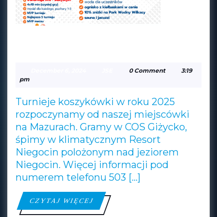
JUST SPORT EVENT
JUS
BASKET CUP — GIŻYCKO
SPO
December
JSE
December 6, 2024
JSE
0 Comment
3:19
EVE
6,
pm
2024
BAS
Turnieje koszykówki w roku 2025
CUP
rozpoczynamy od naszej miejscówki
—
na Mazurach. Gramy w COS Giżycko,
GIŻ
śpimy w klimatycznym Resort
Niegocin polożonym nad jeziorem
Niegocin. Więcej informacji pod
numerem telefonu 503 […]
CZYTAJ
CZYTAJ WIĘCEJ
WIĘCEJ