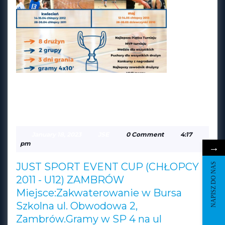
JUST SPORT EVENT CUP
(CHŁOPCY 2011 – U12)
JUST
ZAMBRÓW
SPORT
January
JSE
January 18, 2023
JSE
0 Comment
4:17
EVENT
18,
pm
→
2023
CUP
JUST SPORT EVENT CUP (CHŁOPCY
NAPISZ DO NAS
(CHŁOPCY
2011 - U12) ZAMBRÓW
2011
Miejsce:Zakwaterowanie w Bursa
–
Szkolna ul. Obwodowa 2,
U12)
Zambrów.Gramy w SP 4 na ul