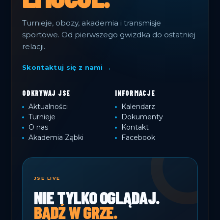
Turnieje, obozy, akademia i transmisje
sportowe. Od pierwszego gwizdka do ostatniej
relacji.
Skontaktuj się z nami →
ODKRYWAJ JSE
INFORMACJE
Aktualności
Kalendarz
Turnieje
Dokumenty
O nas
Kontakt
Akademia Ząbki
Facebook
JSE LIVE
NIE TYLKO OGLĄDAJ.
BĄDŹ W GRZE.