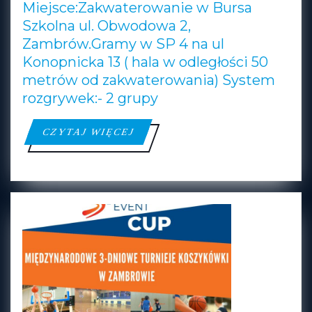
Miejsce:Zakwaterowanie w Bursa
–
Szkolna ul. Obwodowa 2,
U10)
Zambrów.Gramy w SP 4 na ul
ZAMBRÓW
Konopnicka 13 ( hala w odległości 50
metrów od zakwaterowania) System
rozgrywek:- 2 grupy
CZYTAJ
CZYTAJ WIĘCEJ
WIĘCEJ