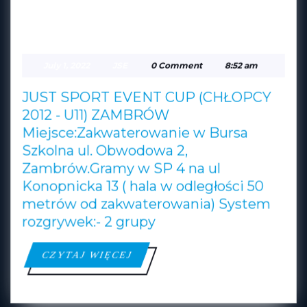
(CHŁOPCY 2012 – U11)
JUST
ZAMBRÓW
SPORT
July
JSE
July 1, 2022
JSE
0 Comment
8:52 am
EVENT
1,
2022
CUP
JUST SPORT EVENT CUP (CHŁOPCY
(CHŁOPCY
2012 - U11) ZAMBRÓW
Miejsce:Zakwaterowanie w Bursa
2012
Szkolna ul. Obwodowa 2,
–
Zambrów.Gramy w SP 4 na ul
U11)
Konopnicka 13 ( hala w odległości 50
ZAMBRÓW
metrów od zakwaterowania) System
rozgrywek:- 2 grupy
CZYTAJ
CZYTAJ WIĘCEJ
WIĘCEJ