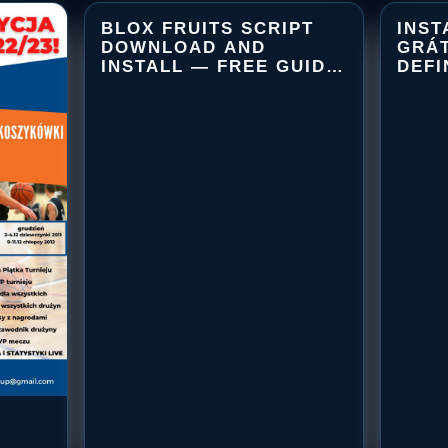
BLOX FRUITS SCRIPT
INST
DOWNLOAD AND
GRÁT
INSTALL — FREE GUIDE
DEFI
BLOX
2026
FRUITS
SCRIPT
DOWNLOAD
AND
INSTALL
—
FREE
GUIDE
2026
EJE