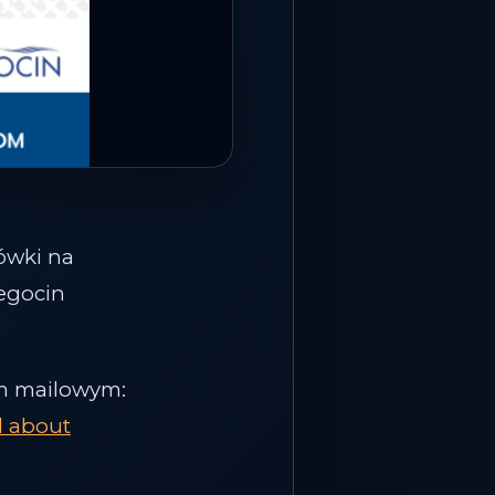
ówki na
egocin
em mailowym:
l about