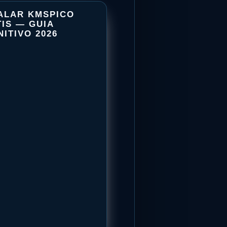
ALAR KMSPICO
IS — GUIA
INSTALAR
NITIVO 2026
KMSPICO
GRÁTIS
—
GUIA
DEFINITIVO
2026