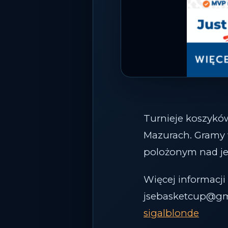
Turnieje koszykó
Mazurach. Gramy 
polożonym nad je
Więcej informacj
jsebasketcup@gm
sigalblonde