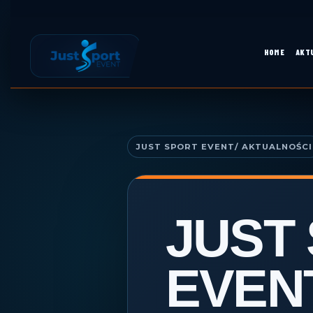
Skip
to
content
HOME
AKT
Skip
to
content
JUST SPORT EVENT
JUST
EVEN