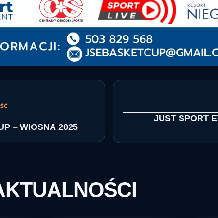
Next
N
post:
JUST SPORT 
UP – WIOSNA 2025