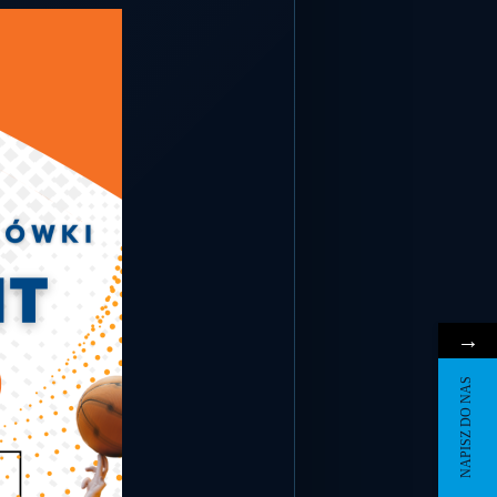
→
NAPISZ DO NAS