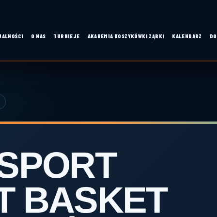
UALNOŚCI
O NAS
TURNIEJE
AKADEMIA KOSZYKÓWKI ZĄBKI
KALENDARZ
DO
 SPORT
T BASKET