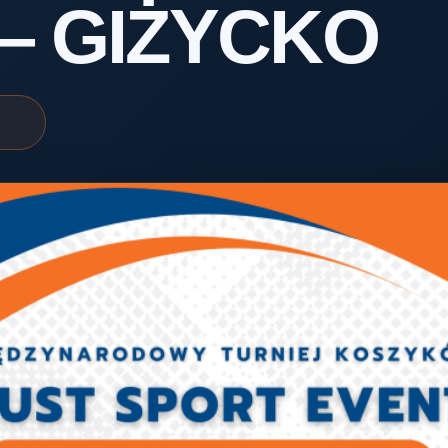
— GIŻYCKO
er