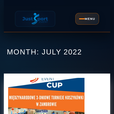
Skip
to
content
MENU
Open
Skip
Button
to
content
MONTH:
JULY 2022