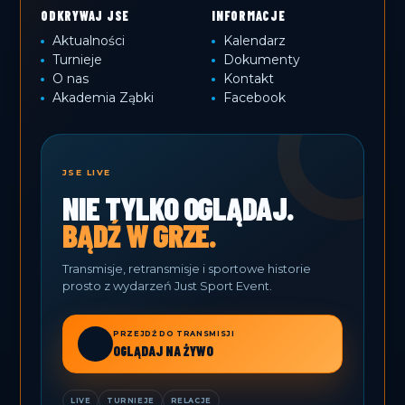
ODKRYWAJ JSE
INFORMACJE
Aktualności
Kalendarz
Turnieje
Dokumenty
O nas
Kontakt
Akademia Ząbki
Facebook
JSE LIVE
NIE TYLKO OGLĄDAJ.
BĄDŹ W GRZE.
Transmisje, retransmisje i sportowe historie
prosto z wydarzeń Just Sport Event.
PRZEJDŹ DO TRANSMISJI
▶
OGLĄDAJ NA ŻYWO
LIVE
TURNIEJE
RELACJE