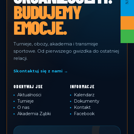
BUDUJEMY
EMOCJE.
Turnieje, obozy, akademia i transmisje
sportowe. Od pierwszego gwizdka do ostatniej
relacji.
Skontaktuj się z nami →
ODKRYWAJ JSE
INFORMACJE
Aktualności
Kalendarz
Turnieje
Dokumenty
O nas
Kontakt
Akademia Ząbki
Facebook