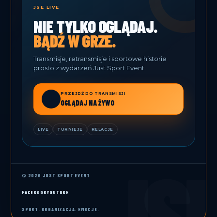
JSE LIVE
NIE TYLKO OGLĄDAJ.
BĄDŹ W GRZE.
Transmisje, retransmisje i sportowe historie
prosto z wydarzeń Just Sport Event.
PRZEJDŹ DO TRANSMISJI
▶
OGLĄDAJ NA ŻYWO
LIVE
TURNIEJE
RELACJE
© 2026 JUST SPORT EVENT
FACEBOOK
YOUTUBE
SPORT. ORGANIZACJA. EMOCJE.