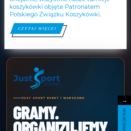
koszykówki objęte Patronatem
Polskiego Związku Koszykówki.
CZYTAJ
CZYTAJ WIĘCEJ
WIĘCEJ
JUST SPORT EVENT / WARSZAWA
→
GRAMY.
NAPISZ DO NAS
ORGANIZUJEMY.