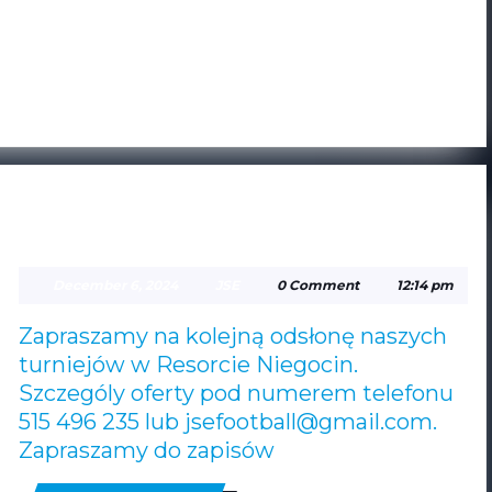
RESORT NIEGOCIN CUP –
RESORT
WIOSNA 2025
NIEGOCIN
December
JSE
December 6, 2024
JSE
0 Comment
12:14 pm
CUP
6,
2024
–
Zapraszamy na kolejną odsłonę naszych
WIOSNA
turniejów w Resorcie Niegocin.
Szczególy oferty pod numerem telefonu
2025
515 496 235 lub jsefootball@gmail.com.
Zapraszamy do zapisów