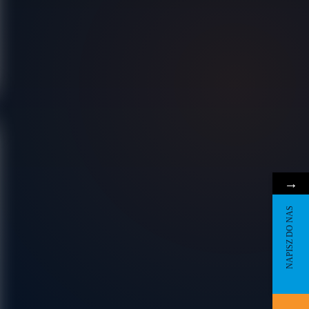
→
NAPISZ DO NAS