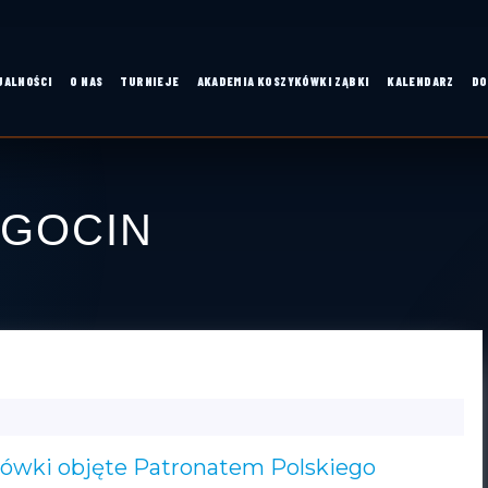
UALNOŚCI
O NAS
TURNIEJE
AKADEMIA KOSZYKÓWKI ZĄBKI
KALENDARZ
DO
EGOCIN
PZKOSZ
M
NASZYM
PARTNEREM