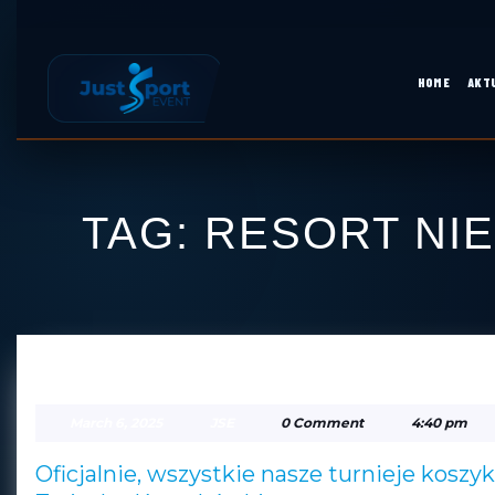
Skip
to
content
HOME
AKT
Skip
to
content
TAG:
RESORT NI
PZKOSZ NASZYM PARTNERE
March
JSE
March 6, 2025
JSE
0 Comment
4:40 pm
6,
2025
Oficjalnie, wszystkie nasze turnieje koszykówki objęte Patronatem Polskiego