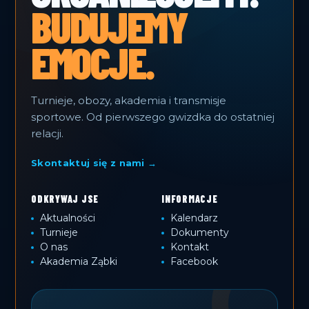
BUDUJEMY
EMOCJE.
Turnieje, obozy, akademia i transmisje
sportowe. Od pierwszego gwizdka do ostatniej
relacji.
Skontaktuj się z nami →
ODKRYWAJ JSE
INFORMACJE
Aktualności
Kalendarz
Turnieje
Dokumenty
O nas
Kontakt
Akademia Ząbki
Facebook