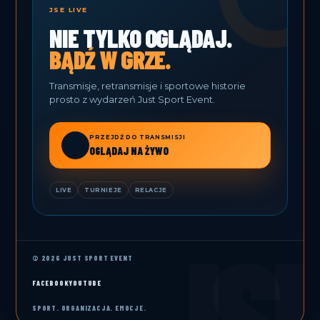
JSE LIVE
NIE TYLKO OGLĄDAJ.
BĄDŹ W GRZE.
Transmisje, retransmisje i sportowe historie
prosto z wydarzeń Just Sport Event.
PRZEJDŹ DO TRANSMISJI
▶
OGLĄDAJ NA ŻYWO
LIVE
TURNIEJE
RELACJE
© 2026 JUST SPORT EVENT
FACEBOOK
YOUTUBE
SPORT. ORGANIZACJA. EMOCJE.