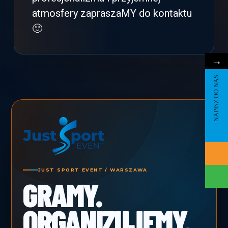
atmosfery zapraszaMY do kontaktu
🙂
→
NAPISZ DO NAS
JUST SPORT EVENT / WARSZAWA
GRAMY.
ORGANIZUJEMY.