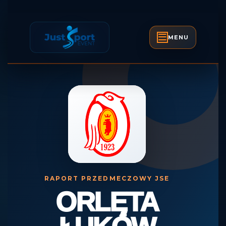
Skip
to
content
MENU
Open
Skip
Button
to
content
RAPORT PRZEDMECZOWY JSE
ORLĘTA