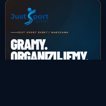
JUST SPORT EVENT / WARSZAWA
GRAMY.
ORGANIZUJEMY.
BUDUJEMY
EMOCJE.
Turnieje, obozy, akademia i transmisje
sportowe. Od pierwszego gwizdka do ostatniej
relacji.