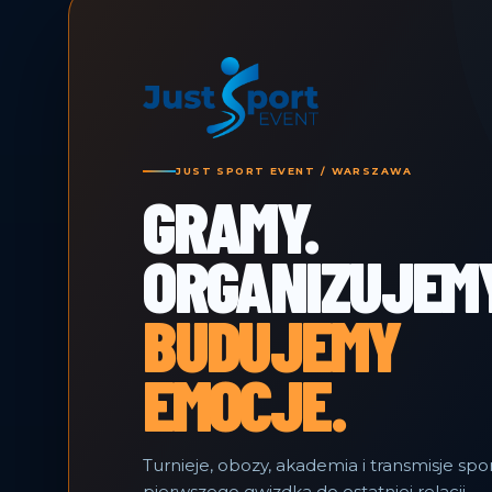
JUST SPORT EVENT / WARSZAWA
GRAMY.
ORGANIZUJEMY
BUDUJEMY
EMOCJE.
Turnieje, obozy, akademia i transmisje sp
pierwszego gwizdka do ostatniej relacji.