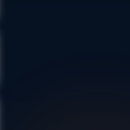
LASIE
OŁÓW
LASKI
GOL
SZAWA