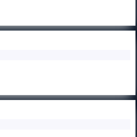
BFA
APN
 APN MIŃSK MAZOWIECKI B
MIŃ
MAZ
A
—
APN
MIŃ
MAZ
FUTGOL
 GIŻYCKO
B
WARSZAWA
A