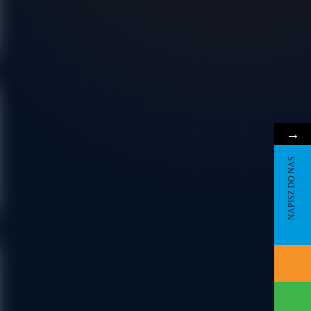
I
→
NAPISZ DO NAS