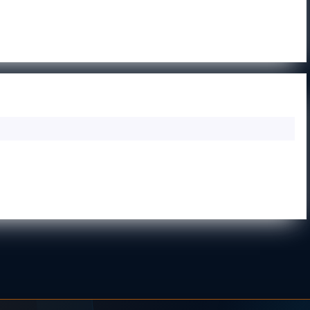
—
GOL
GIŻYCKO
FM
ŁK
LENTVARIS
B
—
JUNIOR
EŁK