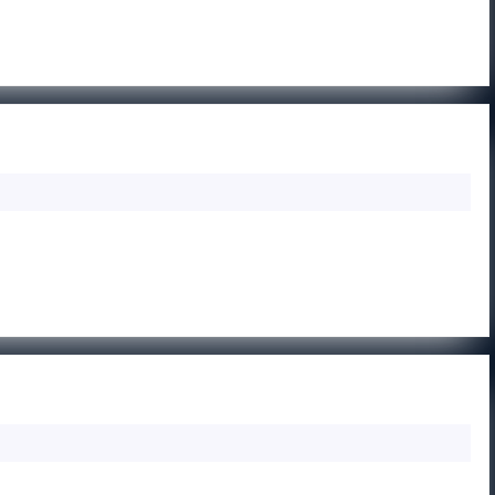
MIŃSK
MAZOWIECK
B
JUNIOR
SZAWA A
EŁK
—
FUTGOL
WARSZAWA
A
PODLASIE
KI — BFA
SOKOŁÓW
PODLASKI
—