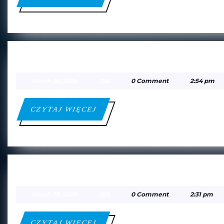
WIĘCEJ
PODLASIE SOKOŁÓW PODLAS
March
JSE
March 29, 2026
JSE
0 Comment
2:54 pm
29,
2026
CZYTAJ
CZYTAJ WIĘCEJ
WIĘCEJ
BFA
BFA — FM LENTVARIS
—
March
JSE
March 29, 2026
JSE
0 Comment
2:31 pm
FM
29,
2026
LENTVA
CZYTAJ
CZYTAJ WIĘCEJ