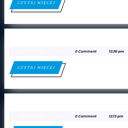
CZYTAJ
CZYTAJ WIĘCEJ
WIĘCEJ
APN MIŃSK MAZOWIECKI A —
March
JSE
March 29, 2026
JSE
0 Comment
12:36 pm
29,
2026
CZYTAJ
CZYTAJ WIĘCEJ
WIĘCEJ
FUTGOL WARSZAWA A — GOL
March
JSE
March 29, 2026
JSE
0 Comment
12:13 pm
29,
2026