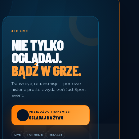
JSE LIVE
NIE TYLKO
OGLĄDAJ.
BĄDŹ W GRZE.
Transmisje, retransmisje i sportowe
historie prosto z wydarzeń Just Sport
Event.
PRZEJDŹ DO TRANSMISJI
▶
OGLĄDAJ NA ŻYWO
LIVE
TURNIEJE
RELACJE