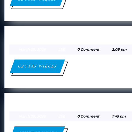
WIĘCEJ
ORŁY BANIE MAZURSKIE — F
March
JSE
March 29, 2026
JSE
0 Comment
2:08 pm
29,
2026
CZYTAJ
CZYTAJ WIĘCEJ
WIĘCEJ
HUTNIK WARSZAWA — APN M
March
JSE
March 29, 2026
JSE
0 Comment
1:45 pm
29,
2026