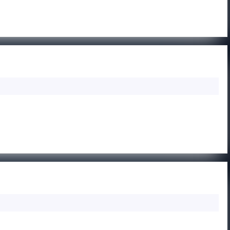
ORŁY
M LENTVARIS B
BANIE
MAZURSKIE
—
FM
LENTVARIS
B
HUTNIK
IŃSK MAZOWIECKI B
WARSZAWA
—
APN