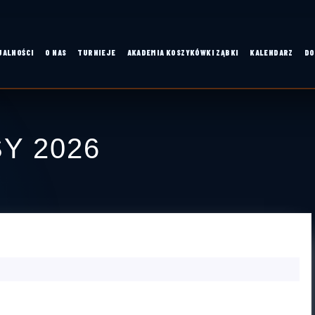
UALNOŚCI
O NAS
TURNIEJE
AKADEMIA KOSZYKÓWKI ZĄBKI
KALENDARZ
DO
Y 2026
APN
 AP ŁUKASZ BROŹ
MIŃSK
MAZOWIECKI
A