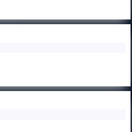
—
AP
ŁUKASZ
BROŹ
POD
KI — FUTGOL WARSZAWA A
SOK
POD
—
FUT
WAR
A
RIS