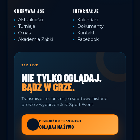
ODKRYWAJ JSE
INFORMACJE
Aktualności
Kalendarz
Turnieje
Dokumenty
O nas
Kontakt
Akademia Ząbki
Facebook
JSE LIVE
NIE TYLKO OGLĄDAJ.
BĄDŹ W GRZE.
Transmisje, retransmisje i sportowe historie
prosto z wydarzeń Just Sport Event.
PRZEJDŹ DO TRANSMISJI
▶
OGLĄDAJ NA ŻYWO