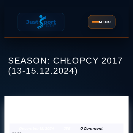
Skip
to
content
MENU
Open
Skip
Button
to
content
SEASON:
CHŁOPCY 2017
(13-15.12.2024)
KS ŁOMIANKI B — FM
KS
LENTVARIS
ŁOMIANKI
December
JSE
December 15, 2024
JSE
0 Comment
B