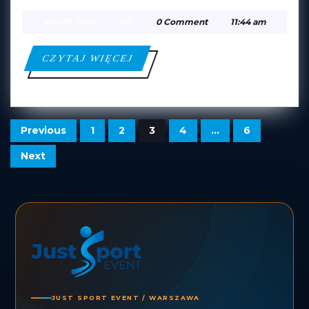
GARLIAVA
May
JSE
May 17, 2025
JSE
0 Comment
11:44 am
B
17,
2025
—
CZYTAJ
CZYTAJ WIĘCEJ
KS
WIĘCEJ
ŁOMIANKI
B
POSTS
Previous
1
2
3
4
…
6
PAGINATION
Next
JUST SPORT EVENT / WARSZAWA