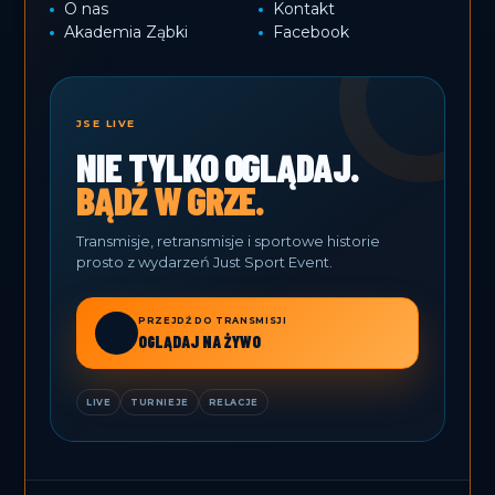
O nas
Kontakt
Akademia Ząbki
Facebook
JSE LIVE
NIE TYLKO OGLĄDAJ.
BĄDŹ W GRZE.
Transmisje, retransmisje i sportowe historie
prosto z wydarzeń Just Sport Event.
PRZEJDŹ DO TRANSMISJI
▶
OGLĄDAJ NA ŻYWO
LIVE
TURNIEJE
RELACJE