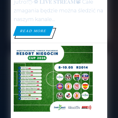
jutro!🖐️⚽ 𝐋𝐈𝐕𝐄 𝐒𝐓𝐑𝐄𝐀𝐌📽 Całe
zmagania będzie można śledzić na
naszym kanale...
READ
READ MORE
MORE
𝐑𝐄𝐒𝐎𝐑𝐓 𝐍𝐈𝐄𝐆𝐎𝐂𝐈𝐍 𝐂𝐔𝐏