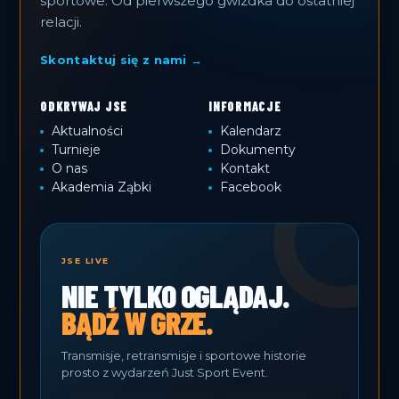
sportowe. Od pierwszego gwizdka do ostatniej
relacji.
Skontaktuj się z nami →
ODKRYWAJ JSE
INFORMACJE
Aktualności
Kalendarz
Turnieje
Dokumenty
O nas
Kontakt
Akademia Ząbki
Facebook
JSE LIVE
NIE TYLKO OGLĄDAJ.
BĄDŹ W GRZE.
Transmisje, retransmisje i sportowe historie
prosto z wydarzeń Just Sport Event.