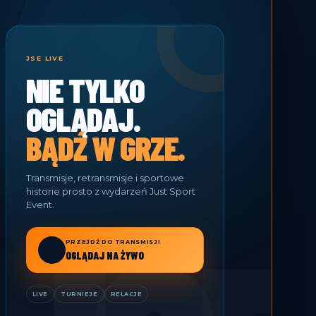
JSE LIVE
NIE TYLKO
OGLĄDAJ.
BĄDŹ W GRZE.
Transmisje, retransmisje i sportowe
historie prosto z wydarzeń Just Sport
Event.
PRZEJDŹ DO TRANSMISJI
▶
OGLĄDAJ NA ŻYWO
LIVE
TURNIEJE
RELACJE