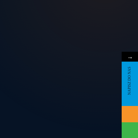
→
NAPISZ DO NAS