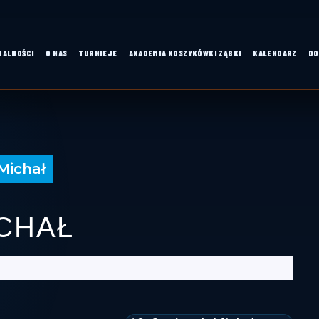
UALNOŚCI
O NAS
TURNIEJE
AKADEMIA KOSZYKÓWKI ZĄBKI
KALENDARZ
DO
Michał
CHAŁ