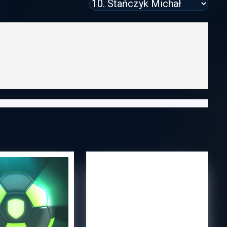
BLOX FRUITS
SCRIPT
DOWNLOAD AND
INSTALL — FREE
BLOX
GUIDE 2026