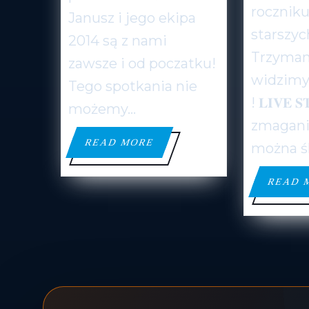
roczniku
Janusz i jego ekipa
starszyc
2014 są z nami
Trzymam
zawsze i od poczatku!
widzimy 
Tego spotkania nie
! 𝐋𝐈𝐕𝐄 
możemy...
zmagani
READ
READ MORE
można śl
MORE
READ 