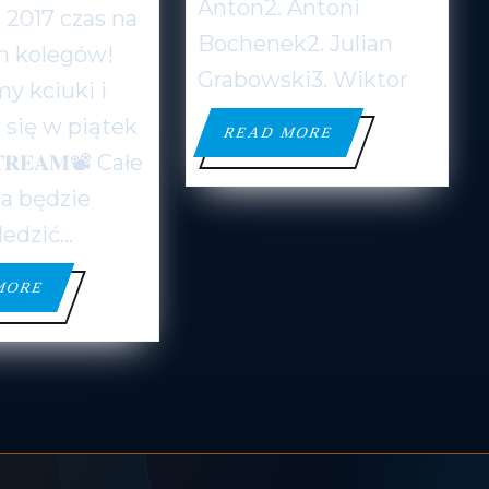
Anton2. Antoni
 2017 czas na
ROCZNIKU…
Bochenek2. Julian
h kolegów!
Grabowski3. Wiktor
y kciuki i
się w piątek
READ
READ MORE
MORE
𝐒𝐓𝐑𝐄𝐀𝐌📽 Całe
a będzie
edzić...
READ
MORE
MORE