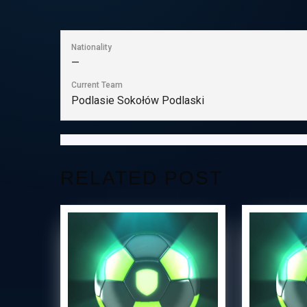
Nationality
—
Current Team
Podlasie Sokołów Podlaski
RELATED POST