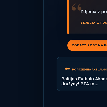
Zdjęcia z p
ZDJĘCIA Z PO
ZOBACZ POST NA 
POST
Previous
NAVIGATIO
post:
Baltijos Futbolo Akad
drużyny! BFA to…