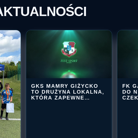
GKS MAMRY GIŻYCKO
FK G
TO DRUŻYNA LOKALNA,
DO N
KTÓRA ZAPEWNE
CZEK
GKS
BĘDZIE CHCIAŁA…
ATM
MAMRY
GIŻYCKO
TO
DRUŻYNA
LOKALNA,