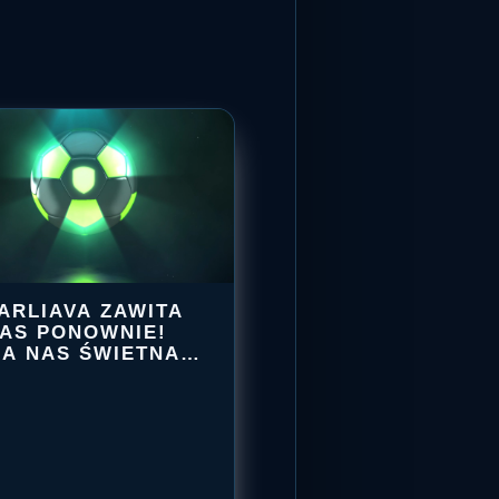
ARLIAVA ZAWITA
AS PONOWNIE!
A NAS ŚWIETNA
FK
OSFERA…
GARLIAVA
ZAWITA
DO
NAS
PONOWNIE!