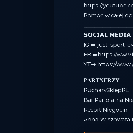
https://youtube.
Pomoc w całej op
__________________
𝗦𝗢𝗖𝗜𝗔𝗟 𝗠𝗘𝗗𝗜𝗔
IG ➡️ just_sport_e
FB ➡️https://www
YT➡️ https://www
𝐏𝐀𝐑𝐓𝐍𝐄𝐑𝐙𝐘
PucharySklepPL
Bar Panorama Ni
Resort Niegocin
Anna Wiszowata F