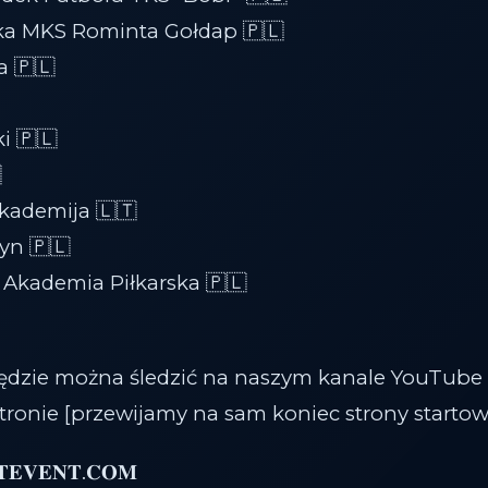
ka MKS Rominta Gołdap 🇵🇱
 🇵🇱
i 🇵🇱

Akademija 🇱🇹
yn 🇵🇱
Akademia Piłkarska 🇵🇱
dzie można śledzić na naszym kanale YouTube .
stronie [przewijamy na sam koniec strony startow
𝐓𝐄𝐕𝐄𝐍𝐓.𝐂𝐎𝐌