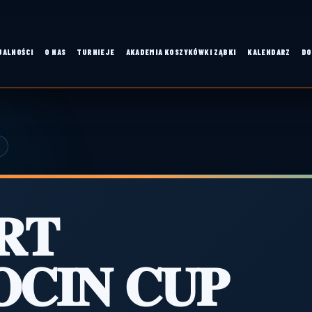
UALNOŚCI
O NAS
TURNIEJE
AKADEMIA KOSZYKÓWKI ZĄBKI
KALENDARZ
DO
𝐑𝐓
𝐂𝐈𝐍 𝐂𝐔𝐏