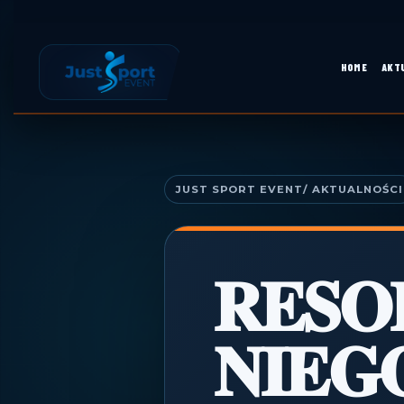
Skip
to
content
HOME
AKT
Skip
to
content
JUST SPORT EVENT
𝐑𝐄𝐒𝐎
𝐍𝐈𝐄𝐆