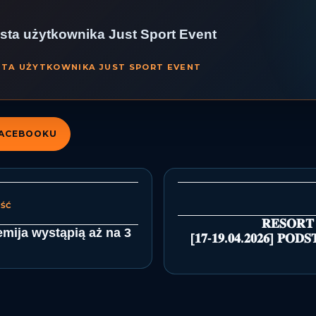
osta użytkownika Just Sport Event
STA UŻYTKOWNIKA JUST SPORT EVENT
FACEBOOKU
Next
N
post:
𝐑𝐄𝐒𝐎𝐑𝐓 
emija wystąpią aż na 3
[𝟏𝟕-𝟏𝟗.𝟎𝟒.𝟐𝟎𝟐𝟔] 