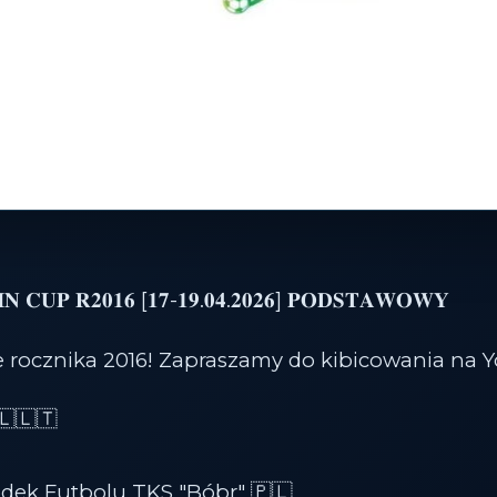
𝐍 𝐂𝐔𝐏 𝐑𝟐𝟎𝟏𝟔 [𝟏𝟕-𝟏𝟗.𝟎𝟒.𝟐𝟎𝟐𝟔] 𝐏𝐎𝐃𝐒𝐓𝐀𝐖𝐎𝐖𝐘
 rocznika 2016! Zapraszamy do kibicowania na Y
🇱🇱🇹
odek Futbolu TKS "Bóbr" 🇵🇱