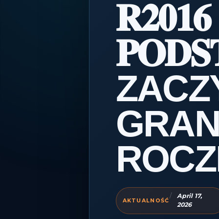
𝐑𝟐𝟎𝟏𝟔 
𝐏𝐎𝐃
ZACZ
GRAN
ROCZ
April 17,
April
2026
17,