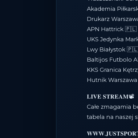
Akademia Piłkars
Drukarz Warszawa
APN Hattrick 🇵🇱
UKS Jedynka Mark
Lwy Białystok 🇵
Baltijos Futbolo 
KKS Granica Kętrz
Hutnik Warszawa 
𝐋𝐈𝐕𝐄 𝐒𝐓𝐑𝐄𝐀𝐌📽
Całe zmagamia bę
tabela na naszej 
𝐖𝐖𝐖.𝐉𝐔𝐒𝐓𝐒𝐏𝐎𝐑