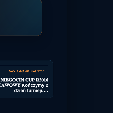
𝐍𝐈𝐄𝐆𝐎𝐂𝐈𝐍 𝐂𝐔𝐏 𝐑𝟐𝟎𝟏𝟔
𝐎𝐃𝐒𝐓𝐀𝐖𝐎𝐖𝐘 Kończymy 2
dzień turnieju…