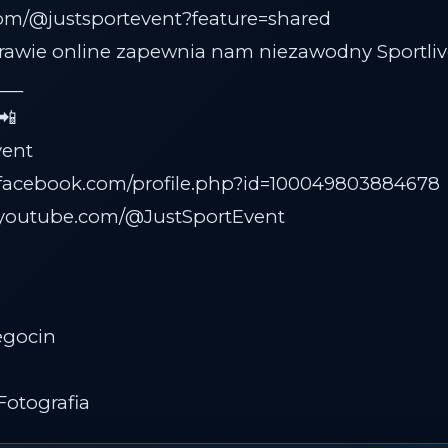
com/@justsportevent?feature=shared
rawie online zapewnia nam niezawodny Sportliv
___
 📲
vent
.facebook.com/profile.php?id=100049803884678
.youtube.com/@JustSportEvent
egocin
otografia