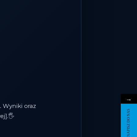
→
 Wyniki oraz
NAPISZ DO NAS
ej].🖐