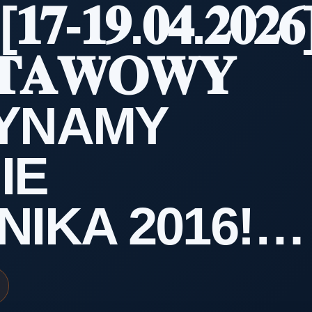
[𝟏𝟕-𝟏𝟗.𝟎𝟒.𝟐𝟎𝟐𝟔
𝐓𝐀𝐖𝐎𝐖𝐘
YNAMY
IE
NIKA 2016!…