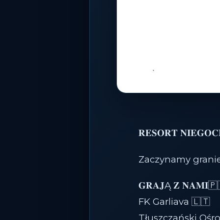
𝐑𝐄𝐒𝐎𝐑𝐓 𝐍𝐈𝐄𝐆𝐎𝐂𝐈
Zaczynamy granie
𝐆𝐑𝐀𝐉Ą 𝐙 𝐍𝐀𝐌𝐈
FK Garliava 🇱🇹
Tłuszczański Ośr