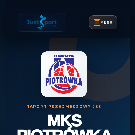
Skip
to
content
MENU
Open
Skip
Button
to
content
RAPORT PRZEDMECZOWY JSE
MKS