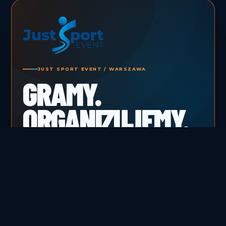
JUST SPORT EVENT / WARSZAWA
GRAMY.
ORGANIZUJEMY.
BUDUJEMY
EMOCJE.
Turnieje, obozy, akademia i transmisje
sportowe. Od pierwszego gwizdka do ostatniej
relacji.