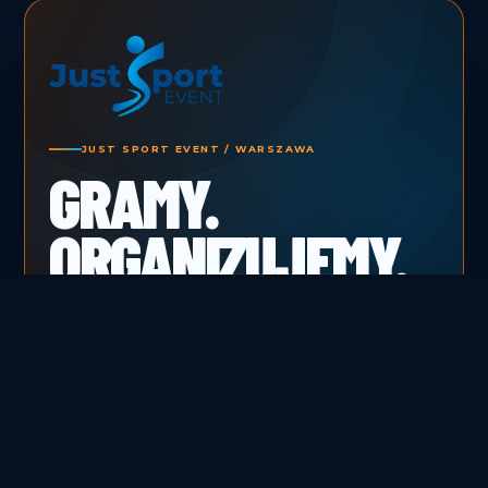
JUST SPORT EVENT / WARSZAWA
GRAMY.
ORGANIZUJEMY.
BUDUJEMY
EMOCJE.
Turnieje, obozy, akademia i transmisje
sportowe. Od pierwszego gwizdka do ostatniej
relacji.