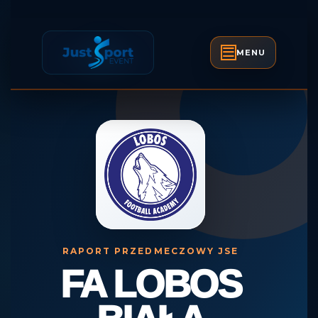
Skip
to
content
MENU
Open
Skip
Button
to
content
RAPORT PRZEDMECZOWY JSE
FA LOBOS