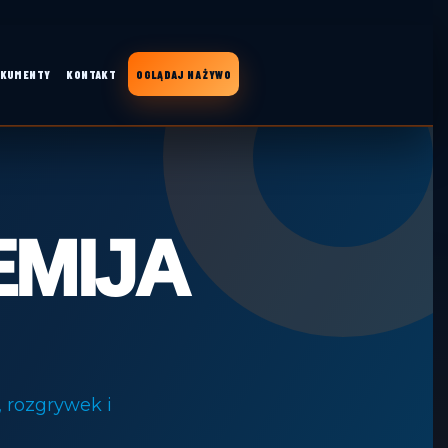
KUMENTY
KONTAKT
OGLĄDAJ NA ŻYWO
MIJA
 rozgrywek i