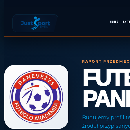
Skip
to
content
HOME
AKT
Skip
to
content
RAPORT PRZEDMEC
FUT
PAN
Budujemy profil t
źródeł przypisany