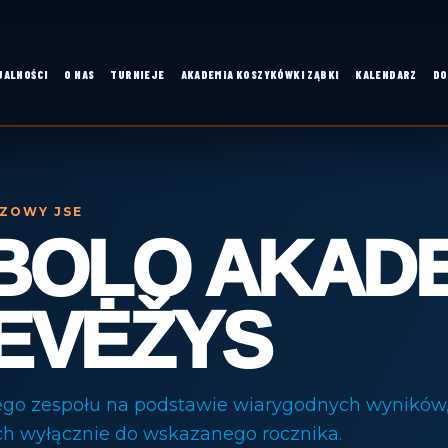
UALNOŚCI
O NAS
TURNIEJE
AKADEMIA KOSZYKÓWKI ZĄBKI
KALENDARZ
DO
ZOWY JSE
BOLO AKADE
EVĖŽYS
ego zespołu na podstawie wiarygodnych wyników,
ch wyłącznie do wskazanego rocznika.