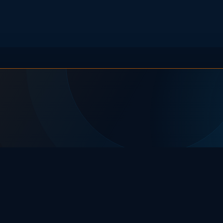
ODKRYWAJ JSE
INFORMACJE
.
Aktualności
Kalendarz
Turnieje
Dokumenty
O nas
Kontakt