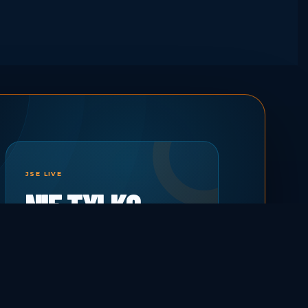
JSE LIVE
NIE TYLKO
OGLĄDAJ.
BĄDŹ W GRZE.
Transmisje, retransmisje i sportowe
historie prosto z wydarzeń Just Sport