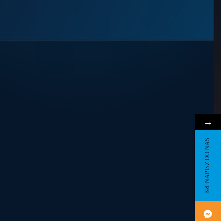
→
NAPISZ DO NAS