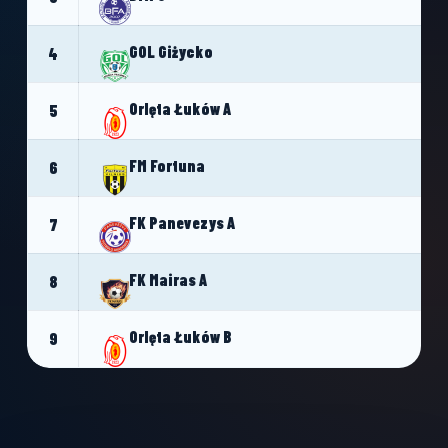
GOL Giżycko
4
Orlęta Łuków A
5
FM Fortuna
6
FK Panevezys A
7
FK Mairas A
8
Orlęta Łuków B
9