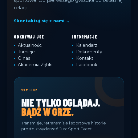
sportowe. Od pierwszego gwizdka do ostatniej
relacji.
Skontaktuj się z nami →
ODKRYWAJ JSE
INFORMACJE
Aktualności
Kalendarz
Turnieje
Dokumenty
O nas
Kontakt
Akademia Ząbki
Facebook
JSE LIVE
NIE TYLKO OGLĄDAJ.
BĄDŹ W GRZE.
Transmisje, retransmisje i sportowe historie
prosto z wydarzeń Just Sport Event.