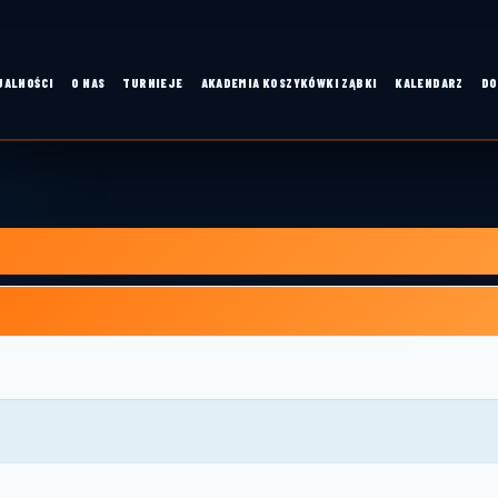
UALNOŚCI
O NAS
TURNIEJE
AKADEMIA KOSZYKÓWKI ZĄBKI
KALENDARZ
DO