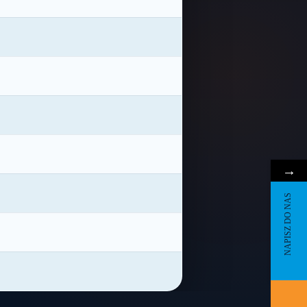
→
NAPISZ DO NAS