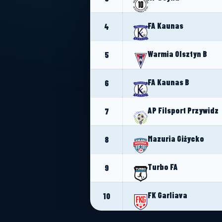
FA Kaunas
4
Warmia Olsztyn B
5
FA Kaunas B
6
AP Filsport Przywidz
7
Mazuria Giżycko
8
Turbo FA
9
FK Garliava
10