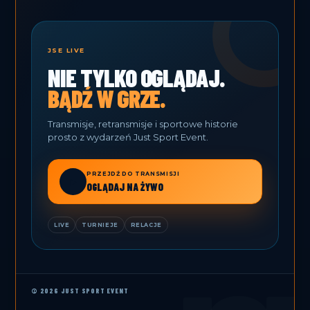
JSE LIVE
NIE TYLKO OGLĄDAJ.
BĄDŹ W GRZE.
Transmisje, retransmisje i sportowe historie
prosto z wydarzeń Just Sport Event.
PRZEJDŹ DO TRANSMISJI
▶
OGLĄDAJ NA ŻYWO
LIVE
TURNIEJE
RELACJE
© 2026 JUST SPORT EVENT