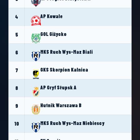
AP Kowale
4
GOL Giżycko
5
MKS Ruch Wys-Maz Biali
6
GKS Skorpion Kalnica
7
AP Gryf Słupsk A
8
Hutnik Warszawa B
9
MKS Ruch Wys-Maz Niebiescy
10