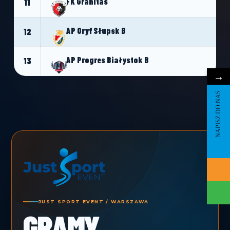
FK Granitas
11
AP Gryf Słupsk B
12
AP Progres Białystok B
13
→
NAPISZ DO NAS
JUST SPORT EVENT / WARSZAWA
GRAMY.