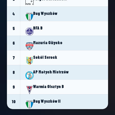
Bug Wyszków
4
BFA B
5
Mazuria Giżycko
6
Sokól Serock
7
AP Małych Mistrzów
8
Warmia Olsztyn B
9
Bug Wyszków II
10