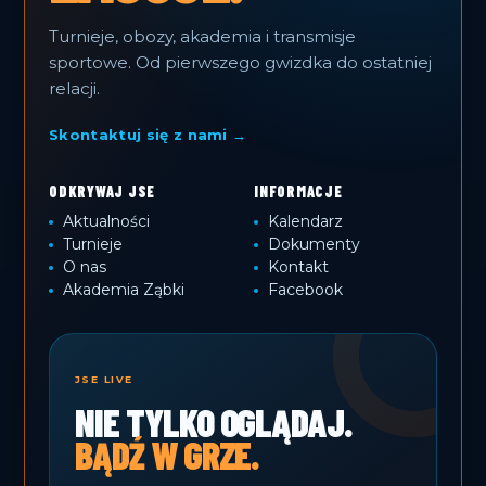
Turnieje, obozy, akademia i transmisje
sportowe. Od pierwszego gwizdka do ostatniej
relacji.
Skontaktuj się z nami →
ODKRYWAJ JSE
INFORMACJE
Aktualności
Kalendarz
Turnieje
Dokumenty
O nas
Kontakt
Akademia Ząbki
Facebook
JSE LIVE
NIE TYLKO OGLĄDAJ.
BĄDŹ W GRZE.