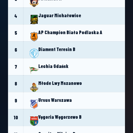
Jaguar Michałowice
4
AP Champion Biała Podlaska A
5
Diament Teresin B
6
Lechia Gdańsk
7
Młode Lwy Mszanowo
8
Ursus Warszawa
9
Vęgoria Węgorzewo B
10