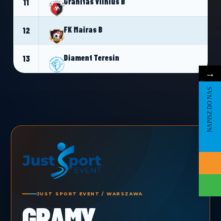
Granitas Vilnius B
11
FK Mairas B
12
Diament Teresin
13
→
NAPISZ DO NAS
JUST SPORT EVENT / WARSZAWA
GRAMY.