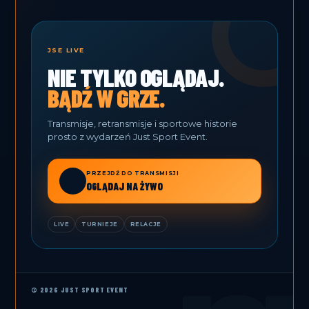
JSE LIVE
NIE TYLKO OGLĄDAJ.
BĄDŹ W GRZE.
Transmisje, retransmisje i sportowe historie
prosto z wydarzeń Just Sport Event.
PRZEJDŹ DO TRANSMISJI
▶
OGLĄDAJ NA ŻYWO
LIVE
TURNIEJE
RELACJE
© 2026 JUST SPORT EVENT