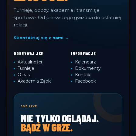
Turnieje, obozy, akademia i transmisje
sportowe. Od pierwszego gwizdka do ostatniej
relacji.
Skontaktuj się z nami →
ODKRYWAJ JSE
INFORMACJE
Aktualności
Kalendarz
Turnieje
Dokumenty
O nas
Kontakt
Akademia Ząbki
Facebook
JSE LIVE
NIE TYLKO OGLĄDAJ.
BĄDŹ W GRZE.