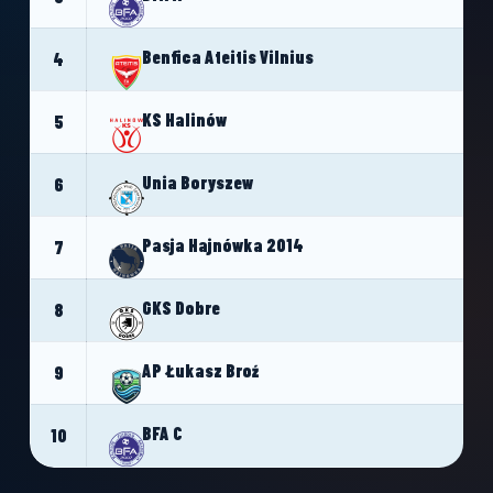
Benfica Ateitis Vilnius
4
KS Halinów
5
Unia Boryszew
6
Pasja Hajnówka 2014
7
GKS Dobre
8
AP Łukasz Broź
9
BFA C
10