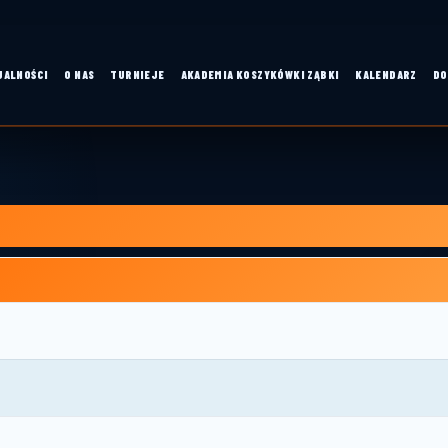
UALNOŚCI
O NAS
TURNIEJE
AKADEMIA KOSZYKÓWKI ZĄBKI
KALENDARZ
DO