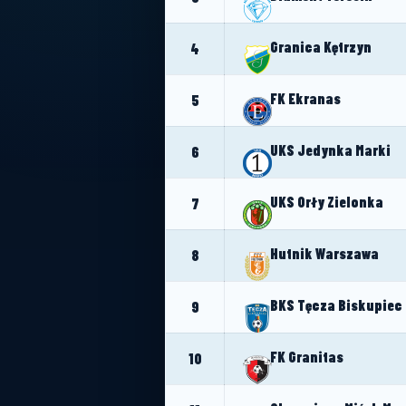
Granica Kętrzyn
4
FK Ekranas
5
UKS Jedynka Marki
6
UKS Orły Zielonka
7
Hutnik Warszawa
8
BKS Tęcza Biskupiec
9
FK Granitas
10