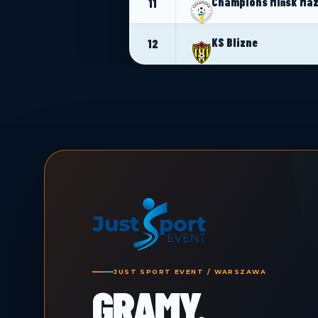
Champions Mińsk Ma
11
KS Blizne
12
JUST SPORT EVENT / WARSZAWA
GRAMY.