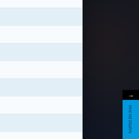
→
NAPISZ DO NAS